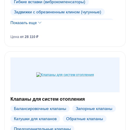
Гибкие вставки (виброкомпенсаторы)
Задвижки с обрезиненным клином (чугунные)
Запорно-регулирующие краны
Компенсаторы
Показать еще
Латунные шаровые краны
Цена
от 28 110 ₽
Поворотные затворы и редукторы
Фасонные элементы
Фильтры
Фланцы и фитинги
Шаровые краны
Шиберные затворы
Трубопроводная арматура Danfoss (АРХИВ)
Клапаны для систем отопления
Балансировочные клапаны
Запорные клапаны
Катушки для клапанов
Обратные клапаны
Предохранительные клапаны