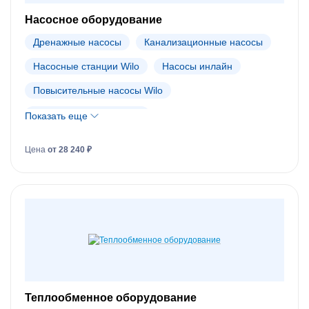
Насосное оборудование
Дренажные насосы
Канализационные насосы
Насосные станции Wilo
Насосы инлайн
Повысительные насосы Wilo
Пожарные станции Wilo
Показать еще
Скважинные насосы Wilo
Цена
от 28 240 ₽
Циркуляционные насосы Wilo
Запасные части к насосам Wilo
Насосы Wilo (АРХИВ)
Теплообменное оборудование