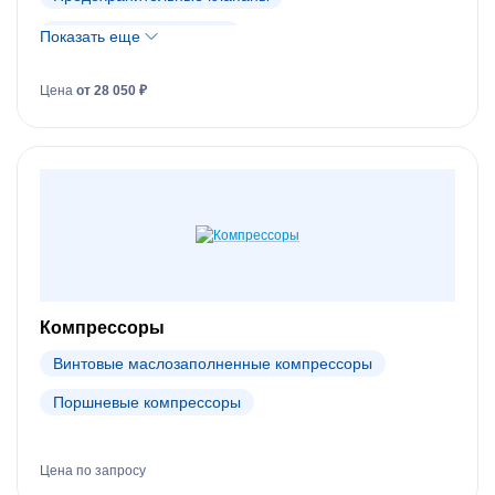
Регулирующие клапаны
Показать еще
Регуляторы температуры, давления и расхода
Цена
от 28 050 ₽
Редукционные клапаны
Соленоидные клапаны
Термостатические клапаны
Клапаны Ридан
Клапаны Dendor
Клапаны Danfoss (АРХИВ)
Компрессоры
Винтовые маслозаполненные компрессоры
Поршневые компрессоры
Цена по запросу