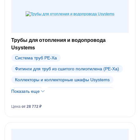
Трубы для отопления и водопровода
Usystems
Система труб PE-Xa
Фитинги для труб из сшитого полиэтилена (PE-Xa)
Коллекторы и коллекторные шкафы Usystems
Теплый пол
Автоматика для теплого пола
Показать еще
Система теплоизолированных труб
Цена
от 28 772 ₽
Фитинги для теплоизолированных труб
Инструменты для монтажа труб из сшитого полиэтилена