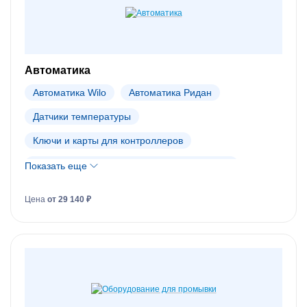
Автоматика
Автоматика Wilo
Автоматика Ридан
Датчики температуры
Ключи и карты для контроллеров
Распределительные коллекторы (гребенки)
Показать еще
Шкафы управления
Цена
от 29 140 ₽
Электронные регуляторы (контроллеры)
Электроприводы
Автоматика Dendor
Автоматика Danfoss (АРХИВ)