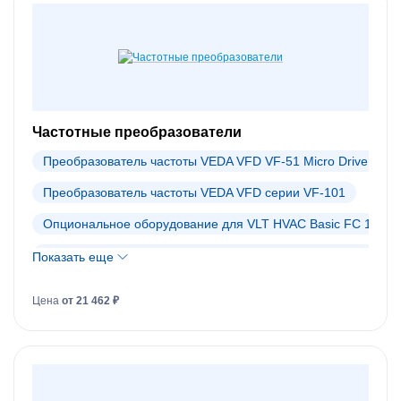
Частотные преобразователи
Преобразователь частоты VEDA VFD VF-51 Micro Drive
Преобразователь частоты VEDA VFD серии VF-101
Опциональное оборудование для VLT HVAC Basic FC 101
Опциональное оборудование для VLT Micro Drive FC 51
Показать еще
Преобразователи частоты Danfoss (АРХИВ)
Цена
от 21 462 ₽